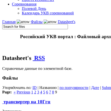
Соревнования
Полевой День
Календарь УКВ соревнований
Главная
Файлы
Datasheet's
Российский УКВ портал : Файловый арх
Datasheet's
RSS
Справочные данные по элементной базе.
Файлы
Упорядочить по:
ID
| Названию |
по популярности
|
Дате
|
Submi
Page:
«
Previous
1
2
3
4
5
6
7
8
9
трансвертер на 10Ггц