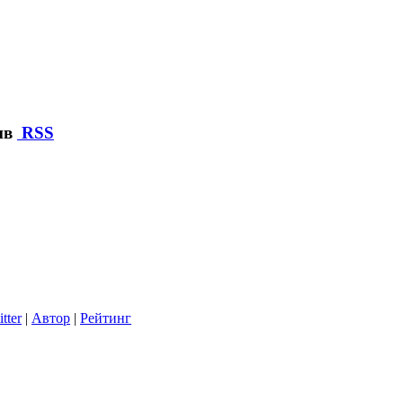
ив
RSS
tter
|
Автор
|
Рейтинг