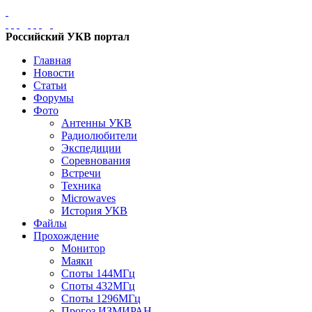
Российский УКВ портал
Главная
Новости
Статьи
Форумы
Фото
Антенны УКВ
Радиолюбители
Экспедиции
Соревнования
Встречи
Техника
Microwaves
История УКВ
Файлы
Прохождение
Монитор
Маяки
Споты 144МГц
Споты 432МГц
Споты 1296МГц
Прогоз ИЗМИРАН