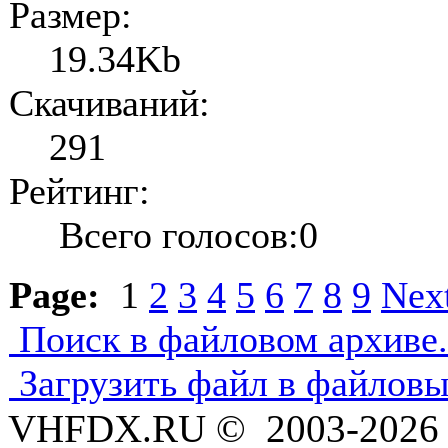
Размер:
19.34Kb
Скачиваний:
291
Рейтинг:
Всего голосов:0
Page:
1
2
3
4
5
6
7
8
9
Nex
Поиск в файловом архиве.
Загрузить файл в файловы
VHFDX.RU © 2003-2026