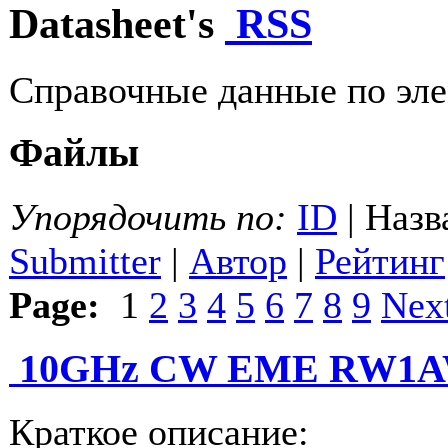
Datasheet's
RSS
Справочные данные по эле
Файлы
Упорядочить по:
ID
| Назв
Submitter
|
Автор
|
Рейтинг
Page:
1
2
3
4
5
6
7
8
9
Nex
10GHz CW EME RW1
Краткое описание: