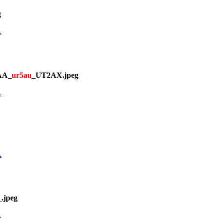
g
A
AA_
ur5au
_UT2AX.jpeg
A
A
.jpeg
A