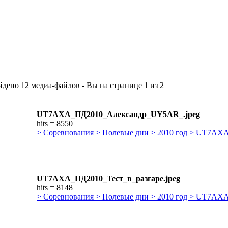
дено 12 медиа-файлов - Вы на странице 1 из 2
UT7AXA_ПД2010_Александр_UY5AR_.jpeg
hits = 8550
> Соревнования > Полевые дни > 2010 год > UT7AX
UT7AXA_ПД2010_Тест_в_разгаре.jpeg
hits = 8148
> Соревнования > Полевые дни > 2010 год > UT7AX