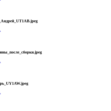
Андрей_UT1AB.jpeg
A
ны_после_сборки.jpeg
A
рь_UY1AW.jpeg
A