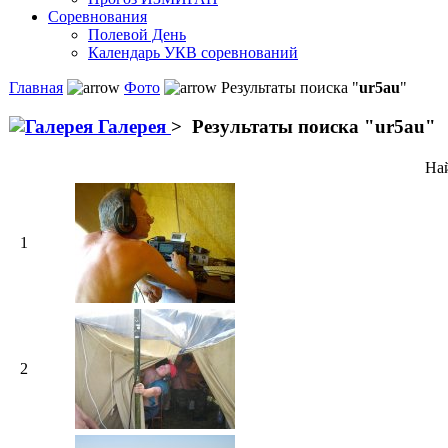
Соревнования
Полевой День
Календарь УКВ соревнований
Главная
Фото
Результаты поиска "
ur5au
"
Галерея
>
Результаты поиска "
ur5au
"
Най
1
2