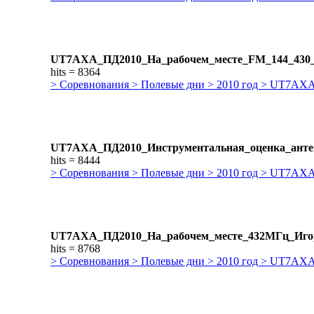
UT7AXA_ПД2010_На_рабочем_месте_FM_144_430_
hits = 8364
> Соревнования > Полевые дни > 2010 год > UT7AX
UT7AXA_ПД2010_Инструментальная_оценка_антен
hits = 8444
> Соревнования > Полевые дни > 2010 год > UT7AX
UT7AXA_ПД2010_На_рабочем_месте_432МГц_Иго
hits = 8768
> Соревнования > Полевые дни > 2010 год > UT7AX