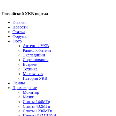
Российский УКВ портал
Главная
Новости
Статьи
Форумы
Фото
Антенны УКВ
Радиолюбители
Экспедиции
Соревнования
Встречи
Техника
Microwaves
История УКВ
Файлы
Прохождение
Монитор
Маяки
Споты 144МГц
Споты 432МГц
Споты 1296МГц
Прогоз ИЗМИРАН