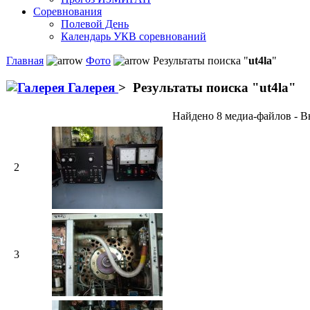
Соревнования
Полевой День
Календарь УКВ соревнований
Главная
Фото
Результаты поиска "
ut4la
"
Галерея
>
Результаты поиска "
ut4la
"
Найдено 8 медиа-файлов - Вы
2
3