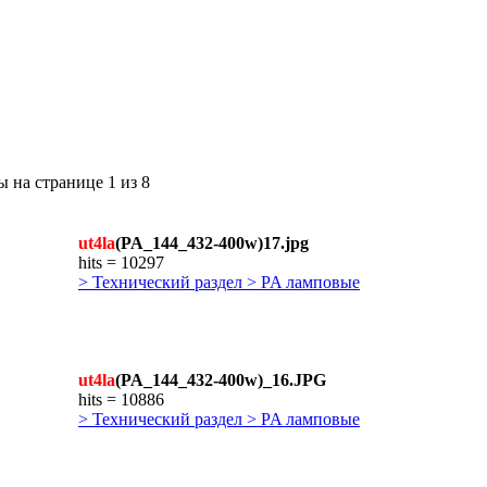
 на странице 1 из 8
ut4la
(PA_144_432-400w)17.jpg
hits = 10297
> Технический раздел > PA ламповые
ut4la
(PA_144_432-400w)_16.JPG
hits = 10886
> Технический раздел > PA ламповые