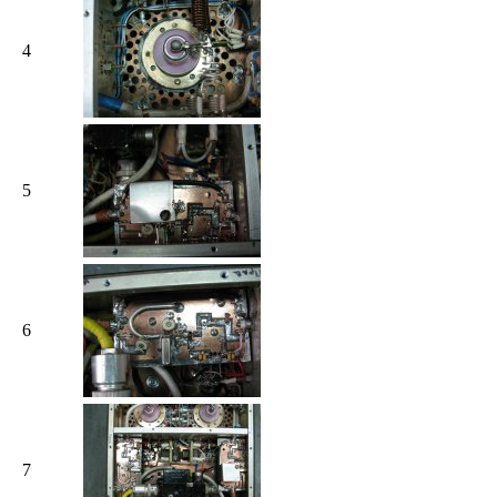
4
5
6
7