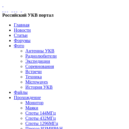
Российский УКВ портал
Главная
Новости
Статьи
Форумы
Фото
Антенны УКВ
Радиолюбители
Экспедиции
Соревнования
Встречи
Техника
Microwaves
История УКВ
Файлы
Прохождение
Монитор
Маяки
Споты 144МГц
Споты 432МГц
Споты 1296МГц
Прогоз ИЗМИРАН