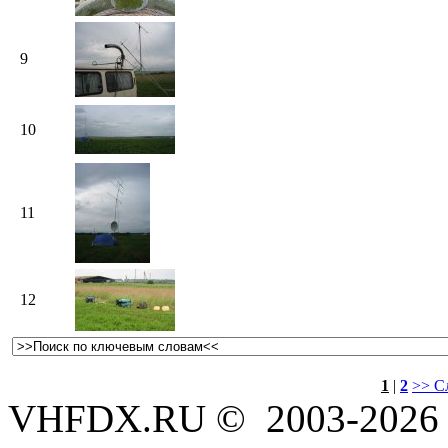
9
10
11
12
1
|
2
>> С
VHFDX.RU © 2003-2026