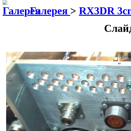
Галерея
>
RX3DR 3cm
Слай