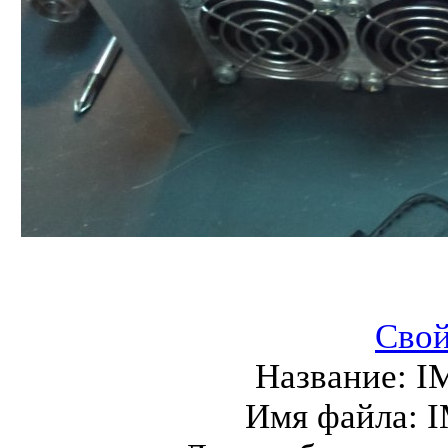
Свой
Название:
I
Имя файла:
I