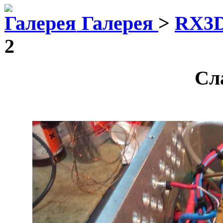
Галерея
>
RX3D
2
Сл