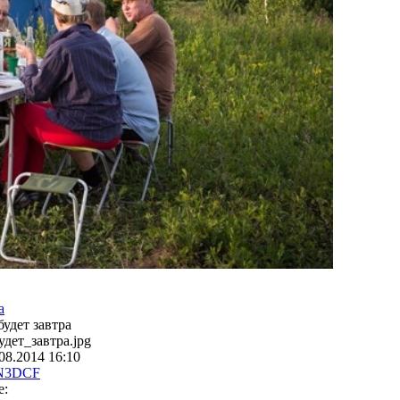
а
будет завтра
удет_завтра.jpg
08.2014 16:10
N3DCF
е: