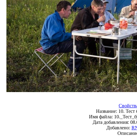
Свойств
Название:
10. Тест 
Имя файла:
10._Тест_б
Дата добавления:
08.
Добавлено:
R
Описани