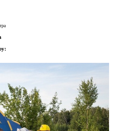
тра
а
у: