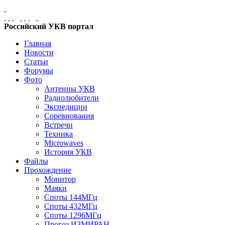
Российский УКВ портал
Главная
Новости
Статьи
Форумы
Фото
Антенны УКВ
Радиолюбители
Экспедиции
Соревнования
Встречи
Техника
Microwaves
История УКВ
Файлы
Прохождение
Монитор
Маяки
Споты 144МГц
Споты 432МГц
Споты 1296МГц
Прогоз ИЗМИРАН