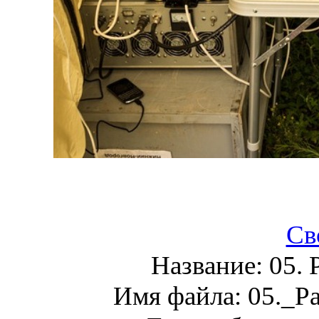
Св
Название:
05. 
Имя файла:
05._Р