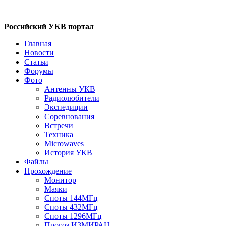
Российский УКВ портал
Главная
Новости
Статьи
Форумы
Фото
Антенны УКВ
Радиолюбители
Экспедиции
Соревнования
Встречи
Техника
Microwaves
История УКВ
Файлы
Прохождение
Монитор
Маяки
Споты 144МГц
Споты 432МГц
Споты 1296МГц
Прогоз ИЗМИРАН