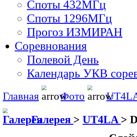
Споты 432МГц
Споты 1296МГц
Прогоз ИЗМИРАН
Соревнования
Полевой День
Календарь УКВ соре
Главная
Фото
UT4L
Галерея
>
UT4LA
>
D