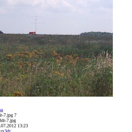
ва
r-7.jpg 7
3dr-7.jpg
.07.2012 13:23
:
rx3dr