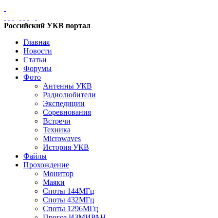
Российский УКВ портал
Главная
Новости
Статьи
Форумы
Фото
Антенны УКВ
Радиолюбители
Экспедиции
Соревнования
Встречи
Техника
Microwaves
История УКВ
Файлы
Прохождение
Монитор
Маяки
Споты 144МГц
Споты 432МГц
Споты 1296МГц
Прогоз ИЗМИРАН