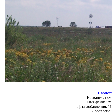
Свойст
Название:
rx3d
Имя файла:
rx
Дата добавления:
11
Добавлено