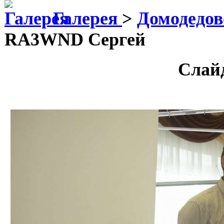
Галерея
>
Домодедов
RA3WND Сергей
Слай