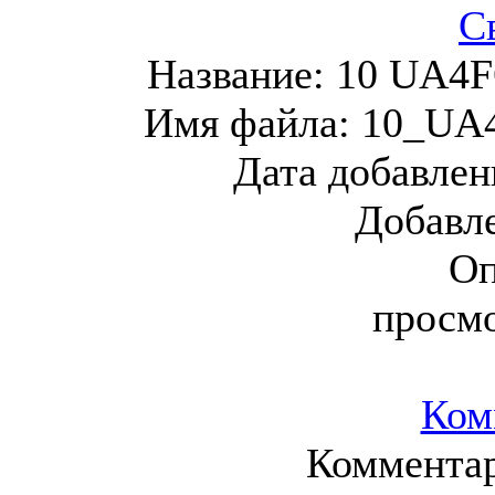
С
Название:
10 UA4FO
Имя файла:
10_UA4
Дата добавлен
Добавл
Оп
просм
Ком
Комментар