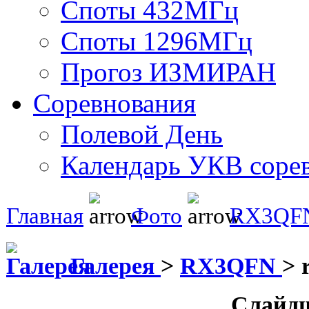
Споты 432МГц
Споты 1296МГц
Прогоз ИЗМИРАН
Соревнования
Полевой День
Календарь УКВ соре
Главная
Фото
RX3QF
Галерея
>
RX3QFN
>
Слайд