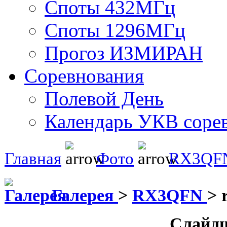
Споты 432МГц
Споты 1296МГц
Прогоз ИЗМИРАН
Соревнования
Полевой День
Календарь УКВ соре
Главная
Фото
RX3QF
Галерея
>
RX3QFN
>
Слайд