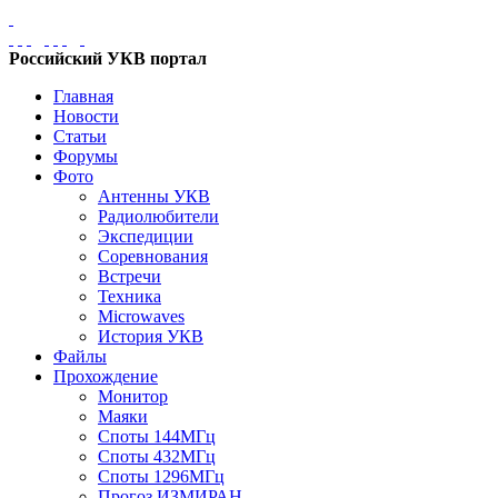
Российский УКВ портал
Главная
Новости
Статьи
Форумы
Фото
Антенны УКВ
Радиолюбители
Экспедиции
Соревнования
Встречи
Техника
Microwaves
История УКВ
Файлы
Прохождение
Монитор
Маяки
Споты 144МГц
Споты 432МГц
Споты 1296МГц
Прогоз ИЗМИРАН