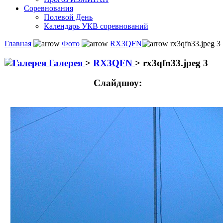
Соревнования
Полевой День
Календарь УКВ соревнований
Главная
Фото
RX3QFN
rx3qfn33.jpeg 3
Галерея
>
RX3QFN
>
rx3qfn33.jpeg 3
Слайдшоу: