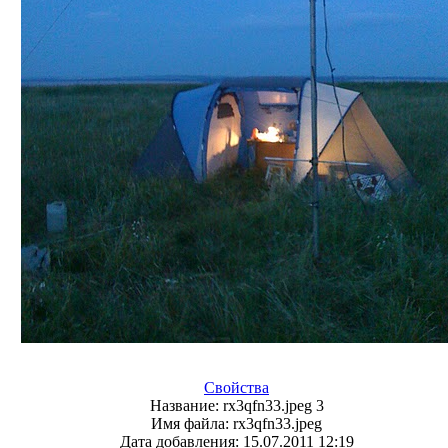
Свойства
Название:
rx3qfn33.jpeg 3
Имя файла:
rx3qfn33.jpeg
Дата добавления:
15.07.2011 12:19