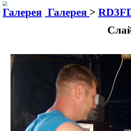
Галерея
>
RD3F
Сла