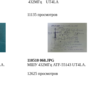
432МГц UT4LA
11135 просмотров
110510 068.JPG
LA.
МШУ 432МГц ATF-55143 UT4LA.
12625 просмотров