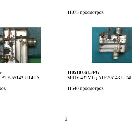
11075 просмотров
G
110510 061.JPG
ATF-55143 UT4LA
МШУ 432МГц ATF-55143 UT4
ров
11540 просмотров
1