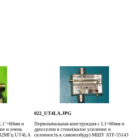
022_UT4LA.JPG
 L1`=60мм и
Первоначальная конструкция с L1=60мм и
ие и очень
дросселем в стоке(малое усиление и
 432МГц UT4LA
склонность к самовозбуду) МШУ ATF-55143