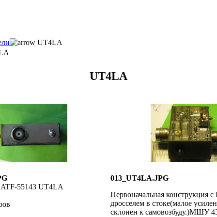
ели
UT4LA
LA
UT4LA
PG
013_UT4LA.JPG
ATF-55143 UT4LA
Первоначальная конструкция с
дросселем в стоке(малое усилен
ров
склонен к самовозбуду.)МШУ