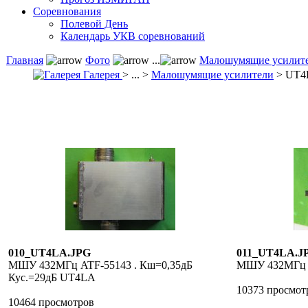
Соревнования
Полевой День
Календарь УКВ соревнований
Главная
Фото
...
Малошумящие усилит
Галерея
> ... >
Малошумящие усилители
> UT4
010_UT4LA.JPG
011_UT4LA.J
МШУ 432МГц ATF-55143 . Кш=0,35дБ
МШУ 432МГц 
Кус.=29дБ UT4LA
10373 просмот
10464 просмотров