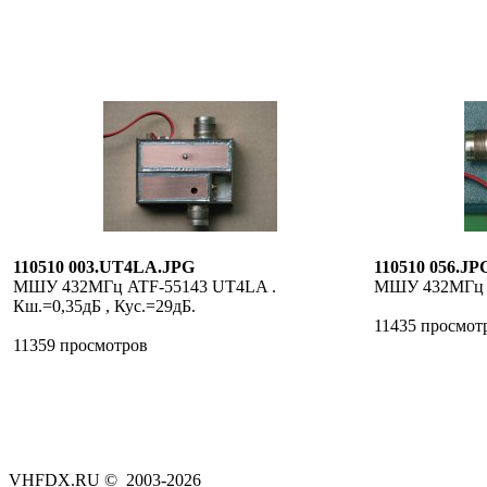
110510 003.UT4LA.JPG
110510 056.JP
МШУ 432МГц ATF-55143 UT4LA .
МШУ 432МГц 
Кш.=0,35дБ , Кус.=29дБ.
11435 просмот
11359 просмотров
VHFDX.RU © 2003-2026