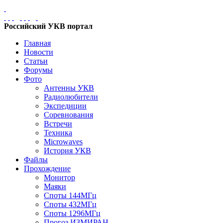
Российский УКВ портал
Главная
Новости
Статьи
Форумы
Фото
Антенны УКВ
Радиолюбители
Экспедиции
Соревнования
Встречи
Техника
Microwaves
История УКВ
Файлы
Прохождение
Монитор
Маяки
Споты 144МГц
Споты 432МГц
Споты 1296МГц
Прогоз ИЗМИРАН