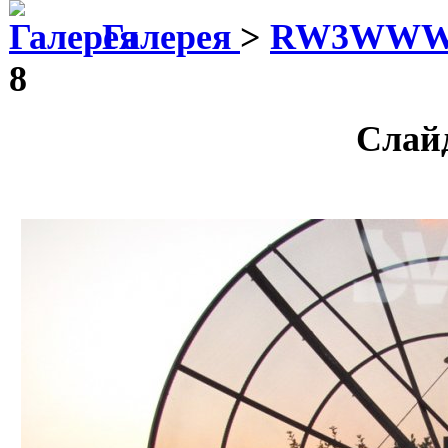
Галерея
>
RW3WW
8
Слай