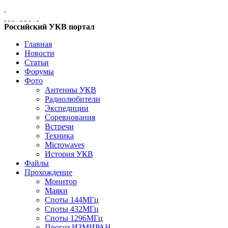
Российский УКВ портал
Главная
Новости
Статьи
Форумы
Фото
Антенны УКВ
Радиолюбители
Экспедиции
Соревнования
Встречи
Техника
Microwaves
История УКВ
Файлы
Прохождение
Монитор
Маяки
Споты 144МГц
Споты 432МГц
Споты 1296МГц
Прогоз ИЗМИРАН