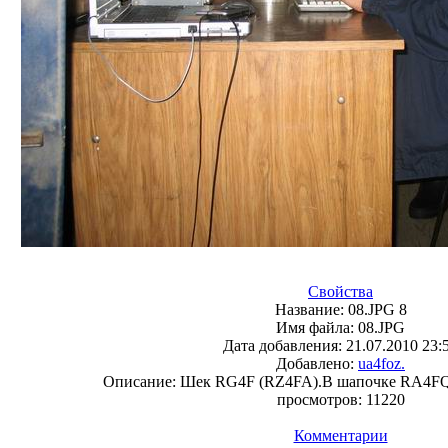
Свойства
Название:
08.JPG 8
Имя файла:
08.JPG
Дата добавления:
21.07.2010 23:
Добавлено:
ua4foz.
Описание:
Шек RG4F (RZ4FA).В шапочке RA4F
просмотров:
11220
Комментарии