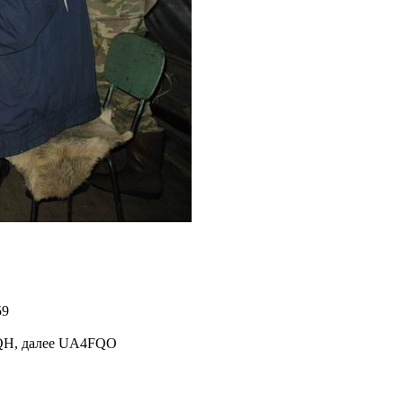
59
QH, далее UA4FQO