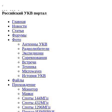
Российский УКВ портал
Главная
Новости
Статьи
Форумы
Фото
Антенны УКВ
Радиолюбители
Экспедиции
Соревнования
Встречи
Техника
Microwaves
История УКВ
Файлы
Прохождение
Монитор
Маяки
Споты 144МГц
Споты 432МГц
Споты 1296МГц
Прогоз ИЗМИРАН