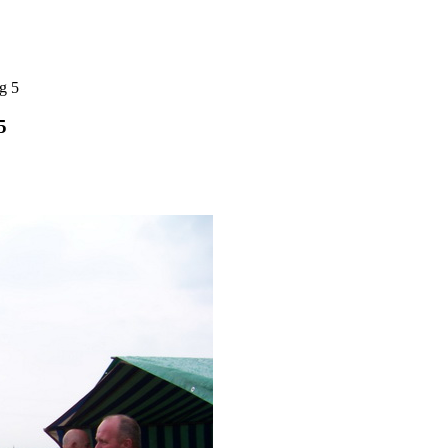
g 5
5