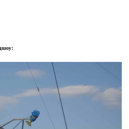
дшоу: