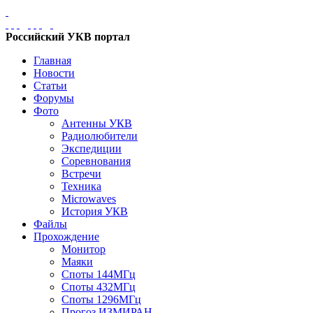
Российский УКВ портал
Главная
Новости
Статьи
Форумы
Фото
Антенны УКВ
Радиолюбители
Экспедиции
Соревнования
Встречи
Техника
Microwaves
История УКВ
Файлы
Прохождение
Монитор
Маяки
Споты 144МГц
Споты 432МГц
Споты 1296МГц
Прогоз ИЗМИРАН