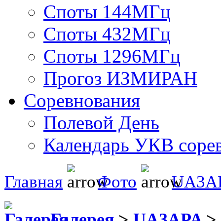
Споты 144МГц
Споты 432МГц
Споты 1296МГц
Прогоз ИЗМИРАН
Соревнования
Полевой День
Календарь УКВ соре
Главная
Фото
UA3A
Галерея
>
UA3APA
>