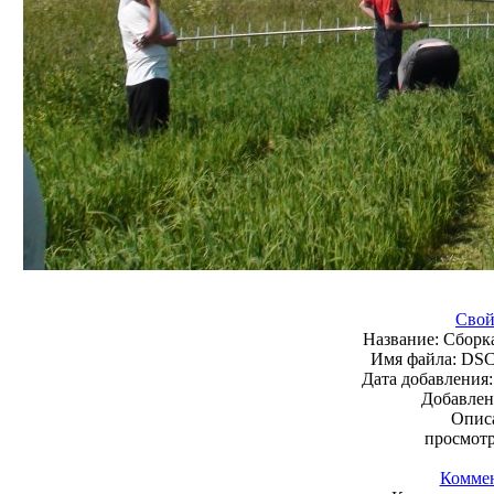
Свой
Название:
Сборка
Имя файла:
DSC
Дата добавления
Добавлен
Опис
просмот
Комме