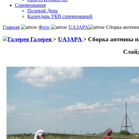
Соревнования
Полевой День
Календарь УКВ соревнований
Главная
Фото
UA3APA
Сборка антенны
Галерея
>
UA3APA
>
Сборка антенны н
Слай