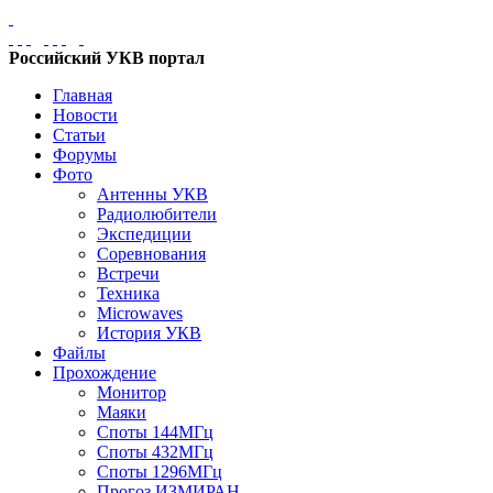
Российский УКВ портал
Главная
Новости
Статьи
Форумы
Фото
Антенны УКВ
Радиолюбители
Экспедиции
Соревнования
Встречи
Техника
Microwaves
История УКВ
Файлы
Прохождение
Монитор
Маяки
Споты 144МГц
Споты 432МГц
Споты 1296МГц
Прогоз ИЗМИРАН