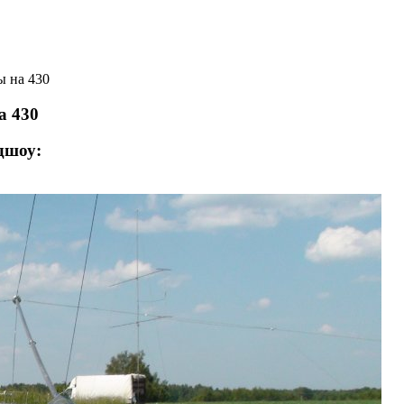
 на 430
а 430
дшоу: