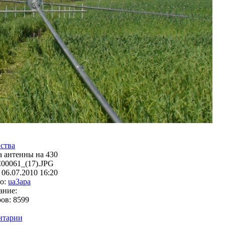
ства
 антенны на 430
00061_(17).JPG
:
06.07.2010 16:20
о:
ua3apa
ание:
ров:
8599
нтарии