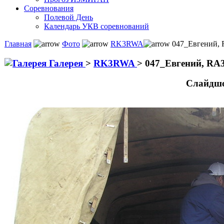
Соревнования
Полевой День
Календарь УКВ соревнований
Главная
Фото
RK3RWA
047_Евгений, 
Галерея
>
RK3RWA
>
047_Евгений, RA
Слайдшо