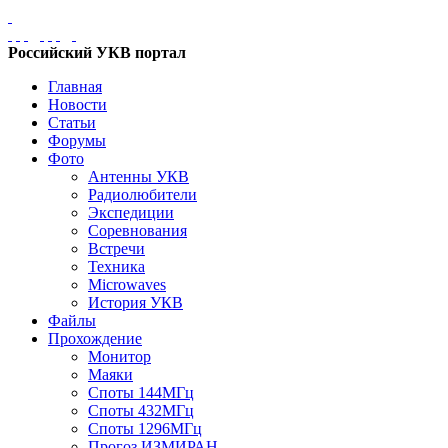
Российский УКВ портал
Главная
Новости
Статьи
Форумы
Фото
Антенны УКВ
Радиолюбители
Экспедиции
Соревнования
Встречи
Техника
Microwaves
История УКВ
Файлы
Прохождение
Монитор
Маяки
Споты 144МГц
Споты 432МГц
Споты 1296МГц
Прогоз ИЗМИРАН