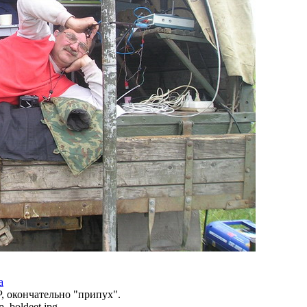
а
 окончательно "припух".
p_boldeet.jpg