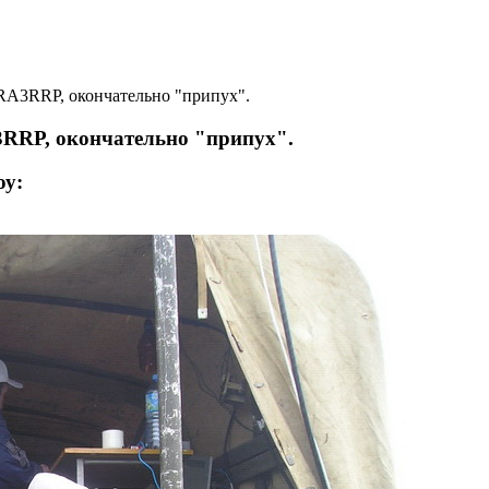
RA3RRP, окончательно "припух".
3RRP, окончательно "припух".
у: