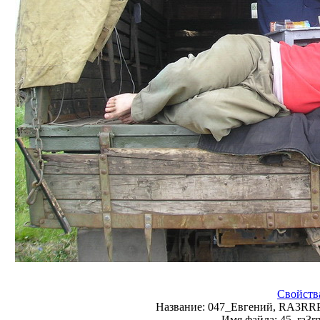
Свойств
Название:
047_Евгений, RA3RRP,
Имя файла:
45_ra3rr