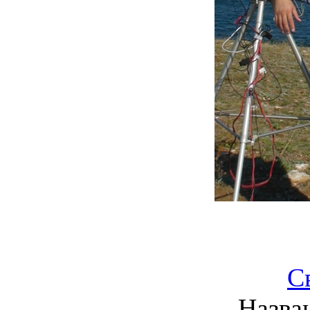
С
Назва