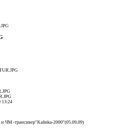
.JPG
G
.JPG
R.JPG
 13:24
 ЧМ -трансивер"Kalinka-2000"(05.09.09)