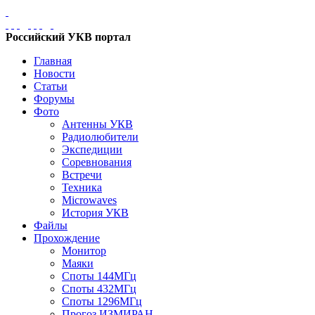
Российский УКВ портал
Главная
Новости
Статьи
Форумы
Фото
Антенны УКВ
Радиолюбители
Экспедиции
Соревнования
Встречи
Техника
Microwaves
История УКВ
Файлы
Прохождение
Монитор
Маяки
Споты 144МГц
Споты 432МГц
Споты 1296МГц
Прогоз ИЗМИРАН