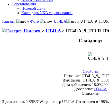
Соревнования
Полевой День
Календарь УКВ соревнований
Главная
Фото
UT4LA
UT4LA_9_1TUR
Галерея
>
UT4LA
>
UT4LA_9_1TUR.JP
Слайдшоу:
Свойства
Название:
UT4LA_9_1TUR
Имя файла:
UT4LA_9_1TU
Дата добавления:
18.09.2009
Добавлено:
UT4LA
Описание:
3-диапазонный SSB/CW трансивер UT4LA.Изготовлен в 1985г. и