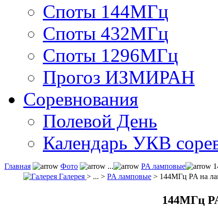
Споты 144МГц
Споты 432МГц
Споты 1296МГц
Прогоз ИЗМИРАН
Соревнования
Полевой День
Календарь УКВ соре
Главная
Фото
...
PA ламповые
1
Галерея
> ... >
PA ламповые
> 144МГц PA на ла
144МГц PA