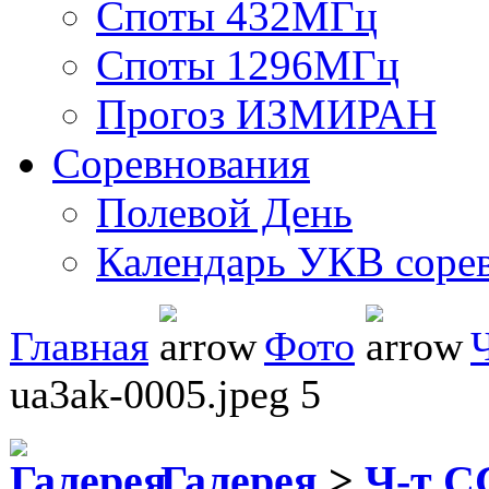
Споты 432МГц
Споты 1296МГц
Прогоз ИЗМИРАН
Соревнования
Полевой День
Календарь УКВ соре
Главная
Фото
ua3ak-0005.jpeg 5
Галерея
>
Ч-т С