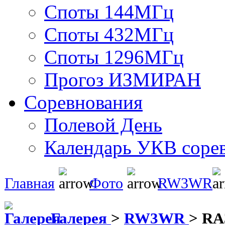
Споты 144МГц
Споты 432МГц
Споты 1296МГц
Прогоз ИЗМИРАН
Соревнования
Полевой День
Календарь УКВ соре
Главная
Фото
RW3WR
Галерея
>
RW3WR
>
R