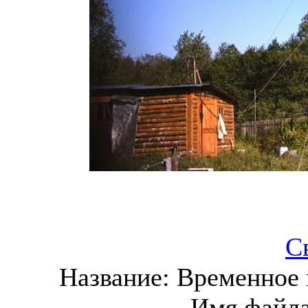
С
Название:
Временное 
Имя файл