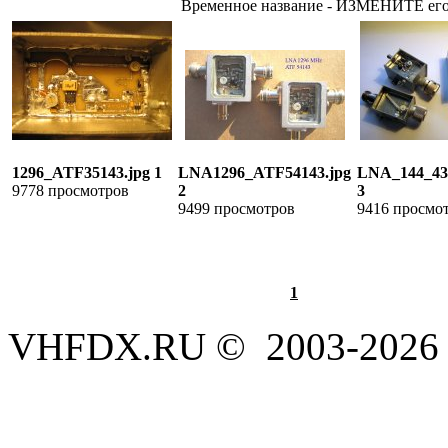
Временное название - ИЗМЕНИТЕ его.
1296_ATF35143.jpg 1
LNA1296_ATF54143.jpg
LNA_144_432
9778 просмотров
2
3
9499 просмотров
9416 просмо
1
VHFDX.RU © 2003-2026