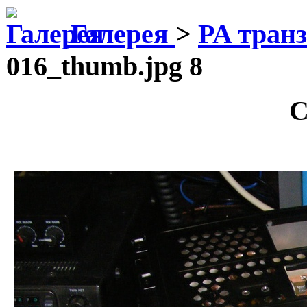
Галерея
>
PA тран
016_thumb.jpg 8
С