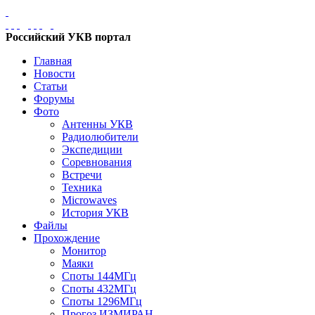
Российский УКВ портал
Главная
Новости
Статьи
Форумы
Фото
Антенны УКВ
Радиолюбители
Экспедиции
Соревнования
Встречи
Техника
Microwaves
История УКВ
Файлы
Прохождение
Монитор
Маяки
Споты 144МГц
Споты 432МГц
Споты 1296МГц
Прогоз ИЗМИРАН