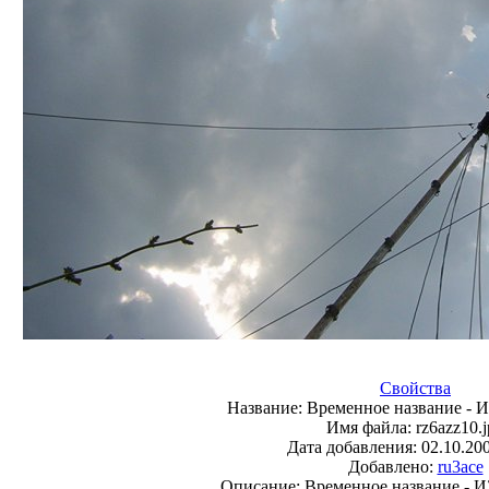
Свойства
Название:
Временное название -
Имя файла:
rz6azz10.
Дата добавления:
02.10.20
Добавлено:
ru3ace
Описание:
Временное название - 