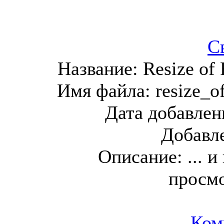
С
Название:
Resize of
Имя файла:
resize_o
Дата добавлен
Добавл
Описание:
... 
просм
Ком