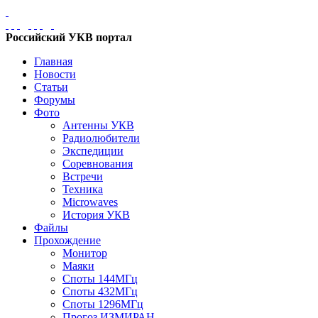
Российский УКВ портал
Главная
Новости
Статьи
Форумы
Фото
Антенны УКВ
Радиолюбители
Экспедиции
Соревнования
Встречи
Техника
Microwaves
История УКВ
Файлы
Прохождение
Монитор
Маяки
Споты 144МГц
Споты 432МГц
Споты 1296МГц
Прогоз ИЗМИРАН