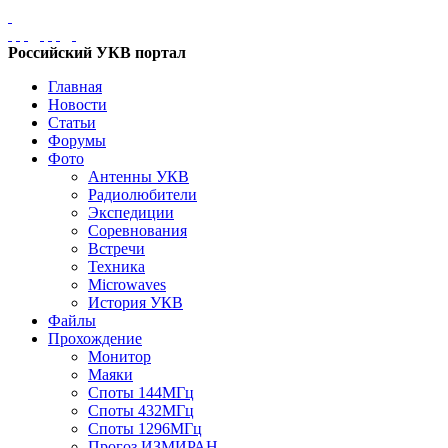
Российский УКВ портал
Главная
Новости
Статьи
Форумы
Фото
Антенны УКВ
Радиолюбители
Экспедиции
Соревнования
Встречи
Техника
Microwaves
История УКВ
Файлы
Прохождение
Монитор
Маяки
Споты 144МГц
Споты 432МГц
Споты 1296МГц
Прогоз ИЗМИРАН