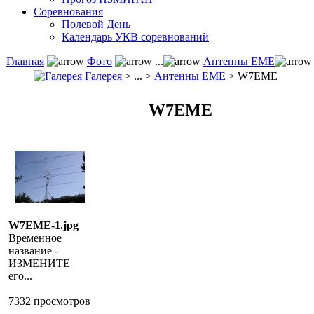
Соревнования
Полевой День
Календарь УКВ соревнований
Главная
Фото
...
Антенны ЕМЕ
Галерея
> ... >
Антенны ЕМЕ
> W7EME
W7EME
W7EME-1.jpg
Временное
название -
ИЗМЕНИТЕ
его...
7332 просмотров