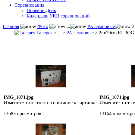
Соревнования
Полевой День
Календарь УКВ соревнований
Главная
Фото
...
PA ламповые
2
Галерея
> ... >
PA ламповые
> 2m/70cm RU3OG
IMG_1071.jpg
IMG_1071.jpg
Измените этот текст на описание к картинке.
Измените этот те
13683 просмотров
13164 просмотро