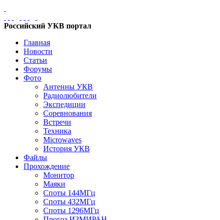
Российский УКВ портал
Главная
Новости
Статьи
Форумы
Фото
Антенны УКВ
Радиолюбители
Экспедиции
Соревнования
Встречи
Техника
Microwaves
История УКВ
Файлы
Прохождение
Монитор
Маяки
Споты 144МГц
Споты 432МГц
Споты 1296МГц
Прогоз ИЗМИРАН