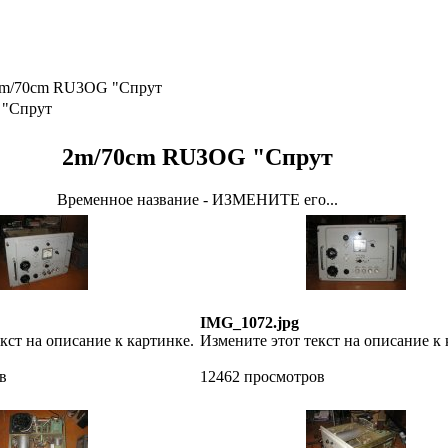
m/70cm RU3OG "Спрут
 "Спрут
2m/70cm RU3OG "Спрут
Временное название - ИЗМЕНИТЕ его...
IMG_1072.jpg
кст на описание к картинке.
Измените этот текст на описание к 
в
12462 просмотров