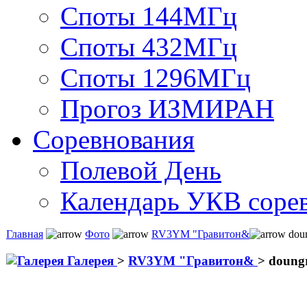
Споты 144МГц
Споты 432МГц
Споты 1296МГц
Прогоз ИЗМИРАН
Соревнования
Полевой День
Календарь УКВ соре
Главная
Фото
RV3YM "Гравитон&
dou
Галерея
>
RV3YM "Гравитон&
>
doung