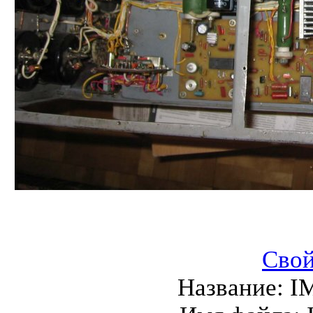
Свой
Название:
I