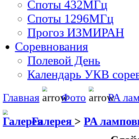
Споты 432МГц
Споты 1296МГц
Прогоз ИЗМИРАН
Соревнования
Полевой День
Календарь УКВ соре
Главная
Фото
PA ла
Галерея
>
PA лампо