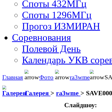
Споты 432МГц
Споты 1296МГц
Прогоз ИЗМИРАН
Соревнования
Полевой День
Календарь УКВ соре
Главная
Фото
ra3wme
SA
Галерея
>
ra3wme
>
SAVE000
Слайдшоу: