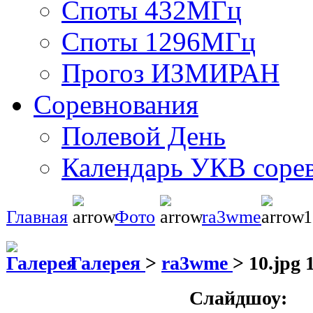
Споты 432МГц
Споты 1296МГц
Прогоз ИЗМИРАН
Соревнования
Полевой День
Календарь УКВ соре
Главная
Фото
ra3wme
1
Галерея
>
ra3wme
>
10.jpg 
Слайдшоу: