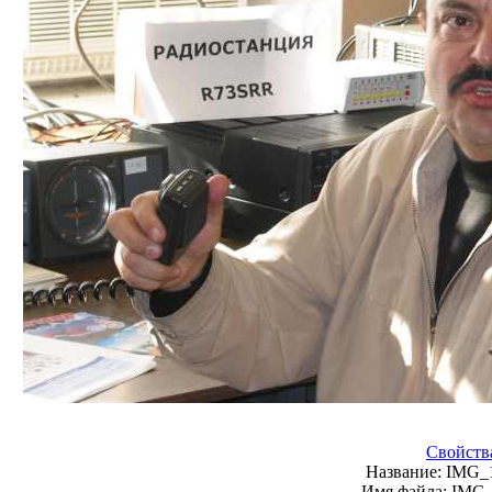
Свойств
Название:
IMG_
Имя файла:
IMG_