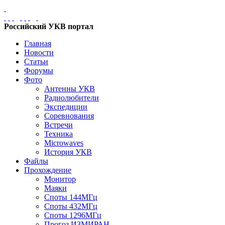
Российский УКВ портал
Главная
Новости
Статьи
Форумы
Фото
Антенны УКВ
Радиолюбители
Экспедиции
Соревнования
Встречи
Техника
Microwaves
История УКВ
Файлы
Прохождение
Монитор
Маяки
Споты 144МГц
Споты 432МГц
Споты 1296МГц
Прогоз ИЗМИРАН