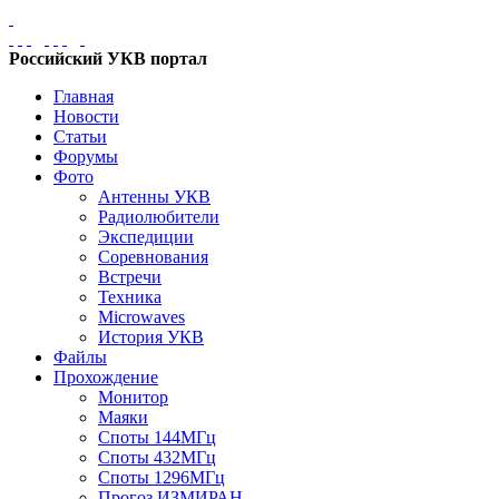
Российский УКВ портал
Главная
Новости
Статьи
Форумы
Фото
Антенны УКВ
Радиолюбители
Экспедиции
Соревнования
Встречи
Техника
Microwaves
История УКВ
Файлы
Прохождение
Монитор
Маяки
Споты 144МГц
Споты 432МГц
Споты 1296МГц
Прогоз ИЗМИРАН