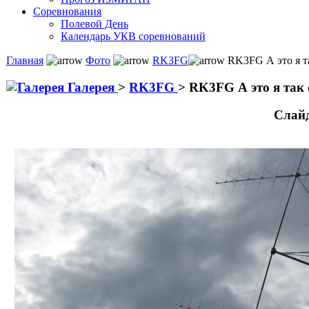
Соревнования
Полевой День
Календарь УКВ соревнований
Главная
Фото
RK3FG
RK3FG А это я т
Галерея
>
RK3FG
>
RK3FG А это я так
Слай