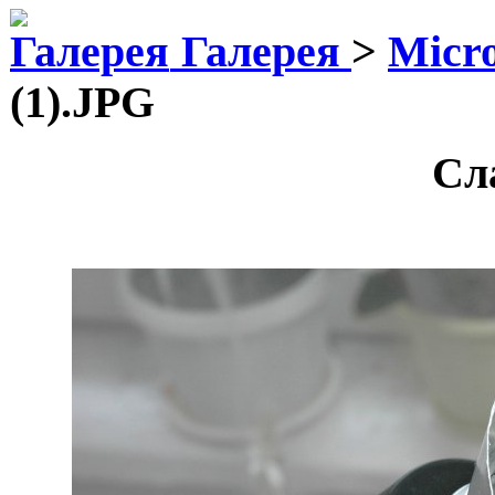
Галерея
>
Micr
(1).JPG
Сл