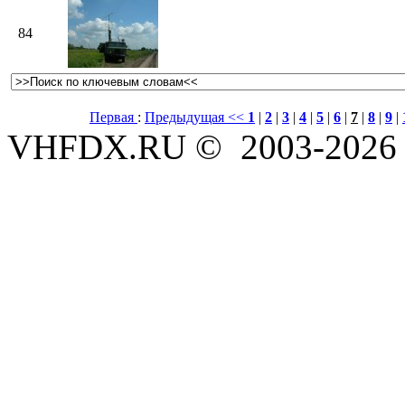
84
Первая
:
Предыдущая <<
1
|
2
|
3
|
4
|
5
|
6
|
7
|
8
|
9
|
VHFDX.RU © 2003-2026