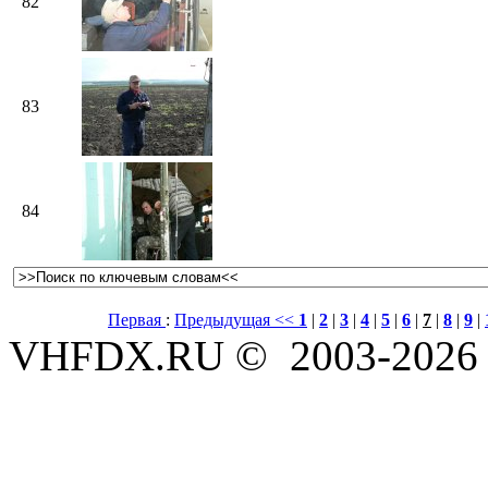
82
83
84
Первая
:
Предыдущая <<
1
|
2
|
3
|
4
|
5
|
6
|
7
|
8
|
9
|
VHFDX.RU © 2003-2026