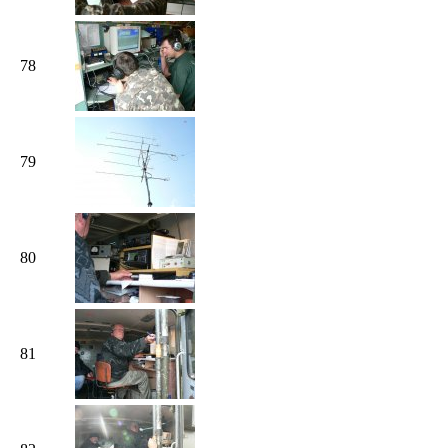
78
79
80
81