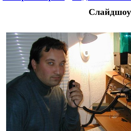
Слайдшоу