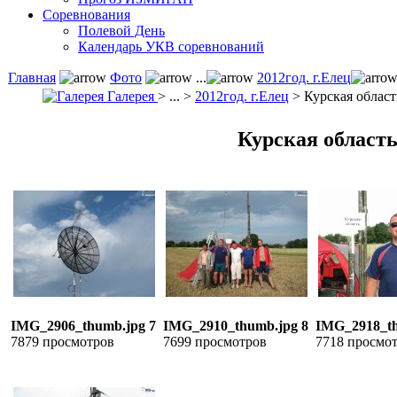
Соревнования
Полевой День
Календарь УКВ соревнований
Главная
Фото
...
2012год. г.Елец
Галерея
> ... >
2012год. г.Елец
> Курская област
Курская област
IMG_2906_thumb.jpg 7
IMG_2910_thumb.jpg 8
IMG_2918_th
7879 просмотров
7699 просмотров
7718 просмо