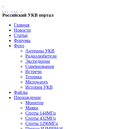
Российский УКВ портал
Главная
Новости
Статьи
Форумы
Фото
Антенны УКВ
Радиолюбители
Экспедиции
Соревнования
Встречи
Техника
Microwaves
История УКВ
Файлы
Прохождение
Монитор
Маяки
Споты 144МГц
Споты 432МГц
Споты 1296МГц
Прогоз ИЗМИРАН